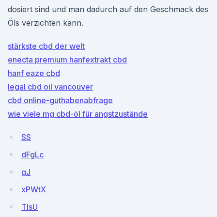
dosiert sind und man dadurch auf den Geschmack des
Öls verzichten kann.
stärkste cbd der welt
enecta premium hanfextrakt cbd
hanf eaze cbd
legal cbd oil vancouver
cbd online-guthabenabfrage
wie viele mg cbd-öl für angstzustände
SS
dFgLc
gJ
xPWtX
TIsU