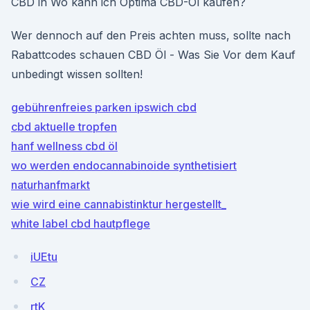
CBD in Wo kann ich Optima CBD-Öl kaufen?
Wer dennoch auf den Preis achten muss, sollte nach
Rabattcodes schauen CBD Öl - Was Sie Vor dem Kauf
unbedingt wissen sollten!
gebührenfreies parken ipswich cbd
cbd aktuelle tropfen
hanf wellness cbd öl
wo werden endocannabinoide synthetisiert
naturhanfmarkt
wie wird eine cannabistinktur hergestellt_
white label cbd hautpflege
iUEtu
CZ
rtK