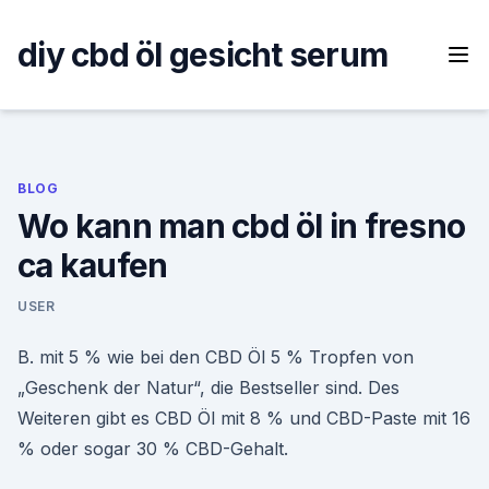
Skip
to
diy cbd öl gesicht serum
content
BLOG
Wo kann man cbd öl in fresno
ca kaufen
USER
B. mit 5 % wie bei den CBD Öl 5 % Tropfen von
„Geschenk der Natur“, die Bestseller sind. Des
Weiteren gibt es CBD Öl mit 8 % und CBD-Paste mit 16
% oder sogar 30 % CBD-Gehalt.